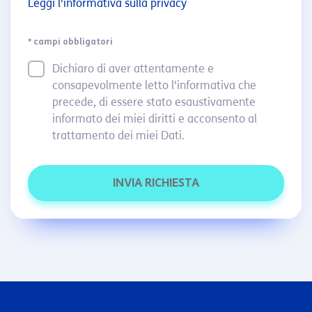
Leggi l'informativa sulla privacy
* campi obbligatori
Dichiaro di aver attentamente e
consapevolmente letto l'informativa che
precede, di essere stato esaustivamente
informato dei miei diritti e acconsento al
trattamento dei miei Dati.
INVIA RICHIESTA
Leaflet
×
+
TIM STORE - CENTRO UFFICI TAVOLUCCI
Via 28 Luglio, 212 - Borgo Maggiore
−
Orario:
Lunedì - Giovedì 8.45-13 / 15.45-19
Venerdì 8.30-16.30 orario continuato