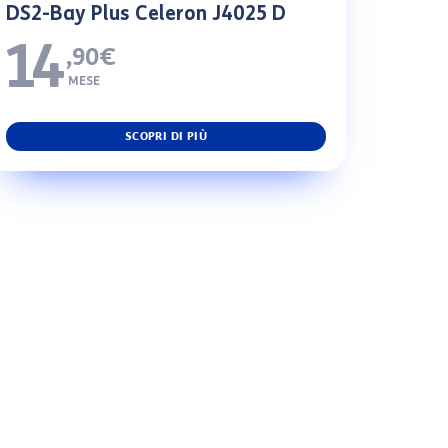
DS2-Bay Plus Celeron J4025 D
14
,90€
MESE
SCOPRI DI PIÙ