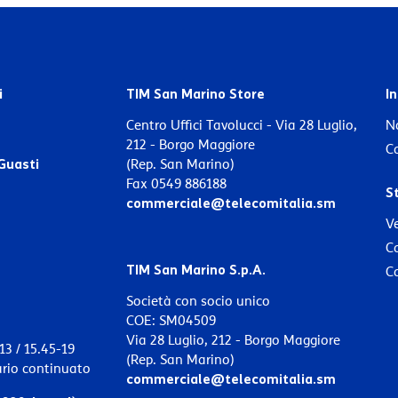
i
TIM San Marino Store
In
Centro Uffici Tavolucci - Via 28 Luglio,
No
212 - Borgo Maggiore
Co
Guasti
(Rep. San Marino)
Fax 0549 886188
S
commerciale@telecomitalia.sm
Ve
C
TIM San Marino S.p.A.
C
Società con socio unico
COE: SM04509
Via 28 Luglio, 212 - Borgo Maggiore
13 / 15.45-19
(Rep. San Marino)
ario continuato
commerciale@telecomitalia.sm