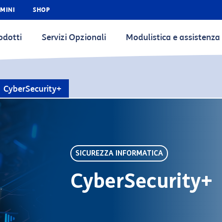
MINI
SHOP
odotti
Servizi Opzionali
Modulistica e assistenza
CyberSecurity+
SICUREZZA INFORMATICA
CyberSecurity+