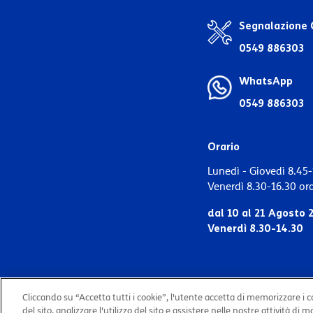
Segnalazione 
0549 886303
WhatsApp
0549 886303
Orario
Lunedì - Giovedì 8.45-
Venerdì 8.30-16.30 or
dal 10 al 21 Agosto 
Venerdì 8.30-14.30
Cliccando su “Accetta tutti i cookie”, l'utente accetta di memorizzare i c
2026 © TIM San Marino. All Rights Reserved.
del sito, analizzare l'utilizzo del sito e assistere nelle nostre attività di 