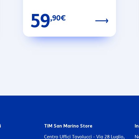
59
,90€
i
TIM San Marino Store
In
Centro Uffici Tavolucci - Via 28 Luglio,
No