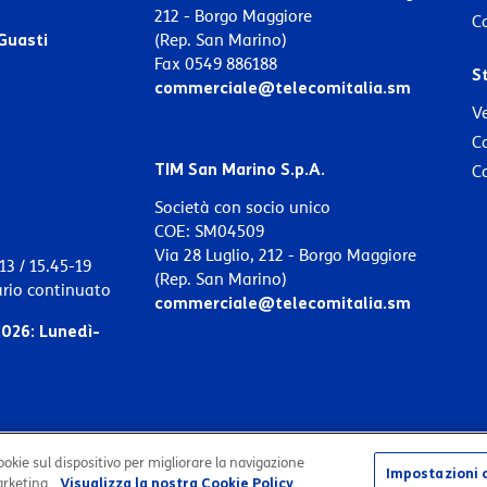
212 - Borgo Maggiore
Co
Guasti
(Rep. San Marino)
Fax 0549 886188
S
commerciale@telecomitalia.sm
Ve
C
TIM San Marino S.p.A.
C
Società con socio unico
COE: SM04509
Via 28 Luglio, 212 - Borgo Maggiore
13 / 15.45-19
(Rep. San Marino)
ario continuato
commerciale@telecomitalia.sm
2026:
Lunedì-
ookie sul dispositivo per migliorare la navigazione
Impostazioni 
marketing.
Visualizza la nostra Cookie Policy