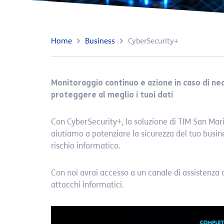
Home
Business
CyberSecurity+
Monitoraggio continuo e azione in caso di nec
proteggere al meglio i tuoi dati
Con CyberSecurity+, la soluzione di TIM San Marino
aiutiamo a potenziare la sicurezza del tuo busin
rischio informatico.
Con noi avrai accesso a un canale di assistenza 
attacchi informatici.