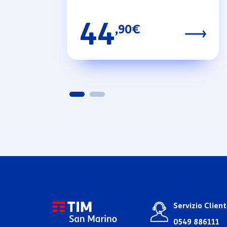
44
,90€
Servizio Client
0549 886111